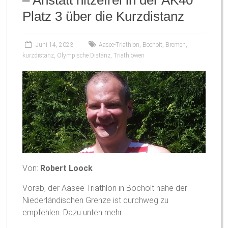
Platz 3 über die Kurzdistanz
Juni 14, 2023
Aasee-Triathlon
,
Bocholt
,
Bremen
,
kurzdistanz
,
Olympische Distanz
,
Triathlöwen
Von:
Robert Loock
Vorab, der Aasee Triathlon in Bocholt nahe der
Niederländischen Grenze ist durchweg zu
empfehlen. Dazu unten mehr.