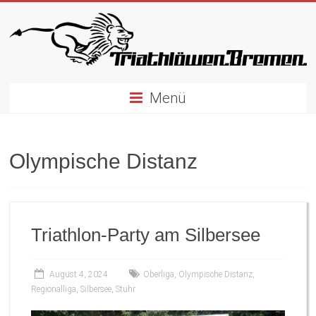
Zum
Inhalt
springen
Menü
Olympische Distanz
Triathlon-Party am Silbersee
August 4, 2024
Oberliga
,
Olympische Distanz
,
Regionalliga
,
Silbersee
,
Stuhr